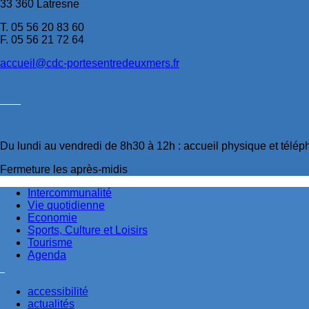
33 360 Latresne
T. 05 56 20 83 60
F. 05 56 21 72 64
accueil@cdc-portesentredeuxmers.fr
Du lundi au vendredi de 8h30 à 12h : accueil physique et télé
Fermeture les après-midis
Intercommunalité
Vie quotidienne
Economie
Sports, Culture et Loisirs
Tourisme
Agenda
accessibilité
actualités