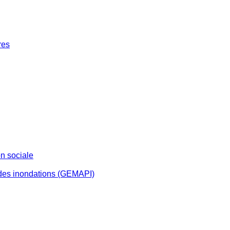
res
n sociale
 des inondations (GEMAPI)