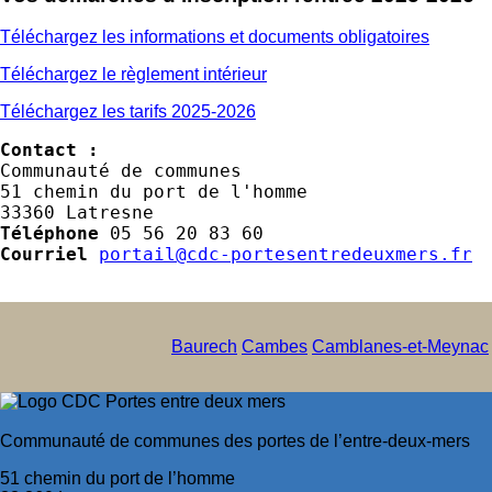
Téléchargez les informations et documents obligatoires
Téléchargez le règlement intérieur
Téléchargez les tarifs 2025-2026
Contact :
Communauté de communes

51 chemin du port de l'homme

Téléphone
Courriel
portail@cdc-portesentredeuxmers.fr
Baurech
Cambes
Camblanes-et-Meynac
Communauté de communes des portes de l’entre-deux-mers
51 chemin du port de l’homme