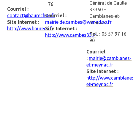
Général de Gaulle
76
Courriel :
33360 –
contact@baurech33.fr
Courriel :
Camblanes-et-
Site Internet :
mairie.de.cambes@wanadoo.fr
Meynac
http://www.baurech.fr
Site Internet :
Tel. :
05 57 97 16
http://www.cambes33.fr
90
Courriel
:
mairie@camblanes-
et-meynac.fr
Site Internet :
http://www.camblane
et-meynac.fr