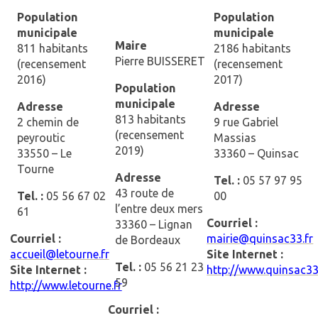
Population
Population
municipale
municipale
Maire
811 habitants
2186 habitants
Pierre BUISSERET
(recensement
(recensement
2016)
2017)
Population
municipale
Adresse
Adresse
813 habitants
2 chemin de
9 rue Gabriel
(recensement
peyroutic
Massias
2019)
33550 – Le
33360 – Quinsac
Tourne
Adresse
Tel. :
05 57 97 95
43 route de
Tel. :
05 56 67 02
00
l’entre deux mers
61
Courriel :
33360 – Lignan
Courriel :
mairie@quinsac33.fr
de Bordeaux
accueil@letourne.fr
Site Internet :
Tel. :
05 56 21 23
Site Internet :
http://www.quinsac3
59
http://www.letourne.fr
Courriel :