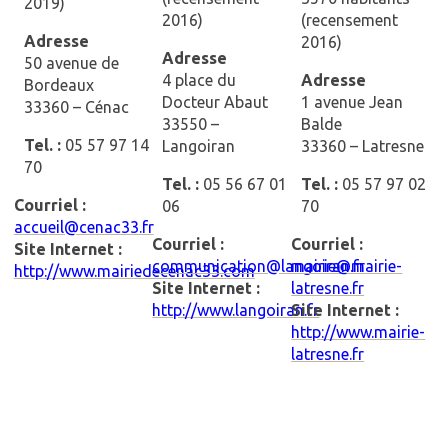
2019)
2016)
(recensement
Adresse
2016)
Adresse
50 avenue de
4 place du
Adresse
Bordeaux
Docteur Abaut
1 avenue Jean
33360 – Cénac
33550 –
Balde
Tel. :
05 57 97 14
Langoiran
33360 – Latresne
70
Tel. :
05 56 67 01
Tel. :
05 57 97 02
Courriel :
06
70
accueil@cenac33.fr
Courriel :
Courriel :
Site Internet :
communication@langoiran.fr
mairie@mairie-
http://www.mairiedecenac33.com
Site Internet :
latresne.fr
http://www.langoiran.fr
Site Internet :
http://www.mairie-
latresne.fr