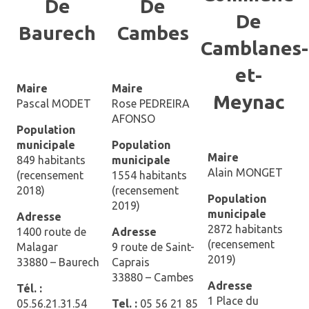
De
De
De
Baurech
Cambes
Camblanes-
et-
Maire
Maire
Meynac
Pascal MODET
Rose PEDREIRA
AFONSO
Population
municipale
Population
Maire
849 habitants
municipale
Alain MONGET
(recensement
1554 habitants
2018)
(recensement
Population
2019)
municipale
Adresse
2872 habitants
1400 route de
Adresse
(recensement
Malagar
9 route de Saint-
2019)
33880 – Baurech
Caprais
33880 – Cambes
Adresse
Tél. :
1 Place du
05.56.21.31.54
Tel. :
05 56 21 85