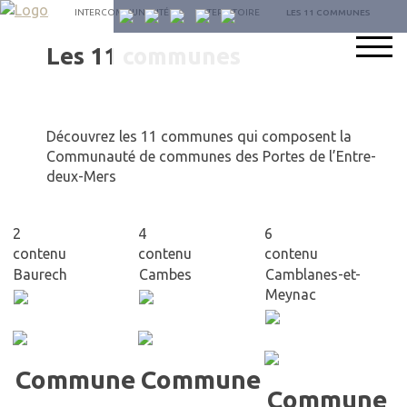
SU
ACCUEIL
INTERCOMMUNALITÉ
LE TERRITOIRE
LES 11 COMMUNES
NO
SU
Les 11 communes
FA
Découvrez les 11 communes qui composent la
Communauté de communes des Portes de l’Entre-
deux-Mers
2
4
6
contenu
contenu
contenu
Baurech
Cambes
Camblanes-et-
Meynac
Commune
Commune
Commune