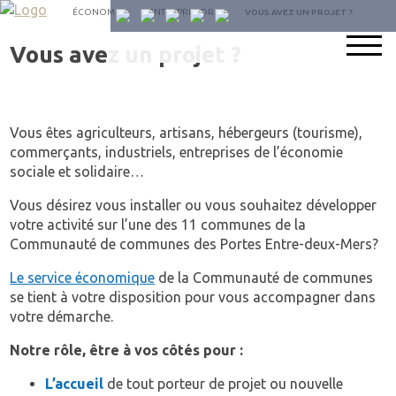
SU
ACCUEIL
ÉCONOMIE
ENTREPRENDRE
VOUS AVEZ UN PROJET ?
NO
SU
Vous avez un projet ?
FA
Vous êtes agriculteurs, artisans, hébergeurs (tourisme),
commerçants, industriels, entreprises de l’économie
sociale et solidaire…
Vous désirez vous installer ou vous souhaitez développer
votre activité sur l’une des 11 communes de la
Communauté de communes des Portes Entre-deux-Mers?
Le service économique
de la Communauté de communes
se tient à votre disposition pour vous accompagner dans
votre démarche.
Notre rôle, être à vos côtés pour :
L’accueil
de tout porteur de projet ou nouvelle