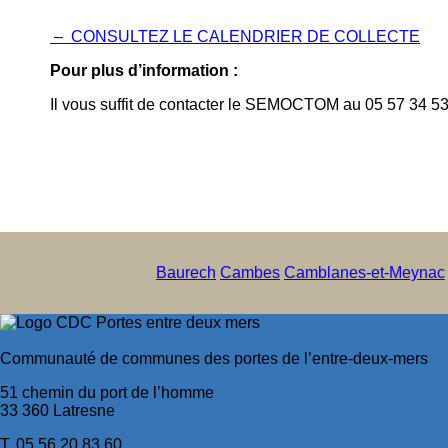
– CONSULTEZ LE CALENDRIER DE COLLECTE
Pour plus d’information :
Il vous suffit de contacter le SEMOCTOM au 05 57 34 5
Baurech
Cambes
Camblanes-et-Meynac
Communauté de communes des portes de l’entre-deux-mers
51 chemin du port de l’homme
33 360 Latresne
T. 05 56 20 83 60