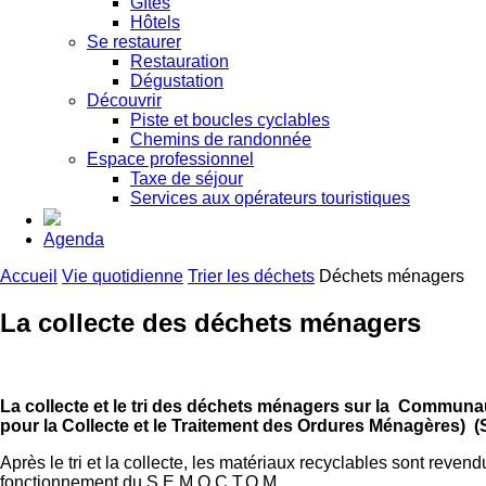
Gîtes
Hôtels
Se restaurer
Restauration
Dégustation
Découvrir
Piste et boucles cyclables
Chemins de randonnée
Espace professionnel
Taxe de séjour
Services aux opérateurs touristiques
Agenda
Accueil
Vie quotidienne
Trier les déchets
Déchets ménagers
La collecte des déchets ménagers
La collecte et le tri des déchets ménagers sur la Commun
pour la Collecte et le Traitement des Ordures Ménagères) (S
Après le tri et la collecte, les matériaux recyclables sont revend
fonctionnement du S.E.M.O.C.T.O.M