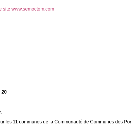
e site
www.semoctom.com
3 20
e.
 sur les 11 communes de la Communauté de Communes des Porte