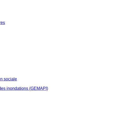
res
n sociale
 des inondations (GEMAPI)