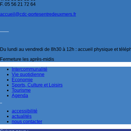
F. 05 56 21 72 64
accueil@cdc-portesentredeuxmers.fr
Du lundi au vendredi de 8h30 à 12h : accueil physique et télé
Fermeture les après-midis
Intercommunalité
Vie quotidienne
Economie
Sports, Culture et Loisirs
Tourisme
Agenda
accessibilité
actualités
nous contacter