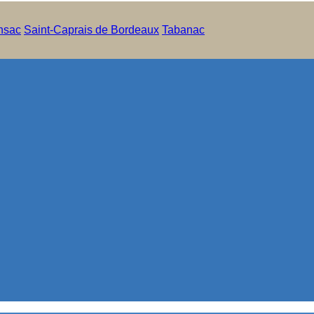
nsac
Saint-Caprais de Bordeaux
Tabanac