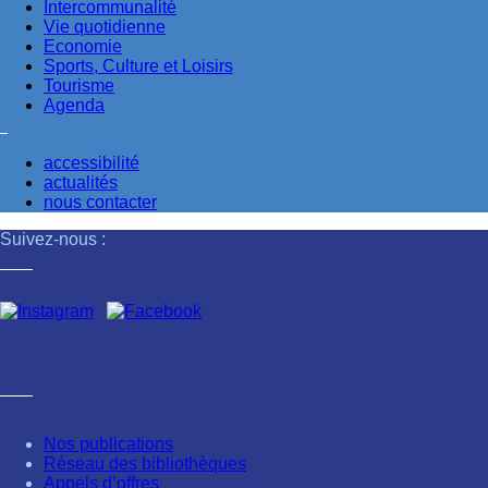
Intercommunalité
Vie quotidienne
Economie
Sports, Culture et Loisirs
Tourisme
Agenda
accessibilité
actualités
nous contacter
Suivez-nous :
Nos publications
Réseau des bibliothèques
Appels d’offres