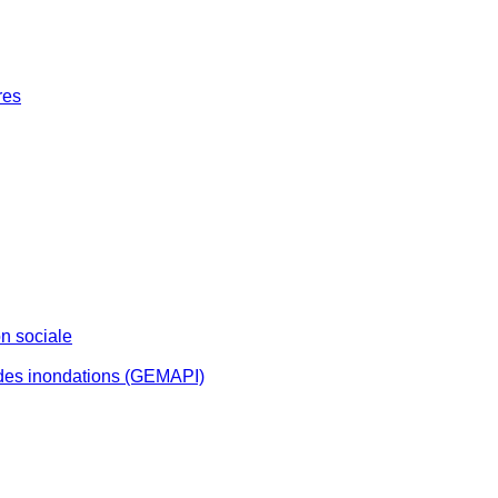
res
n sociale
 des inondations (GEMAPI)