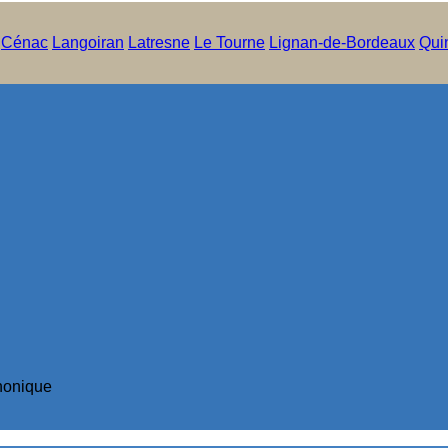
Cénac
Langoiran
Latresne
Le Tourne
Lignan-de-Bordeaux
Qui
phonique